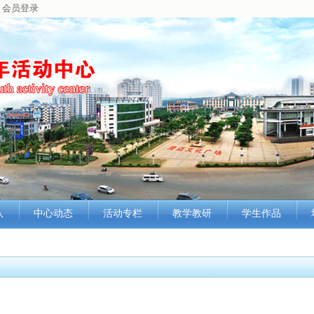
会员登录
队
中心动态
活动专栏
教学教研
学生作品
况
最新动态
科普科技
培训讲座
课堂学习
介
中心信息
艺术培训
参观考察
学生风采
采
工作动态
文学创作
学术交流
学生荣誉