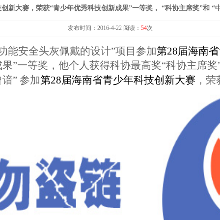
创新大赛，荣获“青少年优秀科技创新成果”一等奖， “科协主席奖”和 
誉
中心大事大活动
教育宣传
竞技展演
发布时间：2016-4-22 阅读：
54
次
功能安全头灰佩戴的设计”项目参加
第
28
届海南省
成果”一等奖，他个人获得科协最高奖“科协主席奖
谙”
参加
第
28
届海南省青少年科技创新大赛
，荣