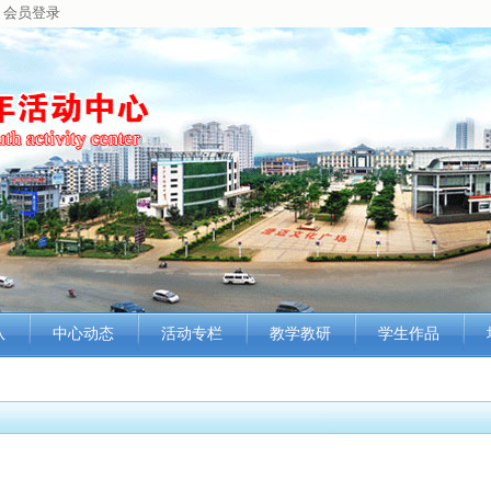
会员登录
队
中心动态
活动专栏
教学教研
学生作品
况
最新动态
科普科技
培训讲座
课堂学习
介
中心信息
艺术培训
参观考察
学生风采
采
工作动态
文学创作
学术交流
学生荣誉