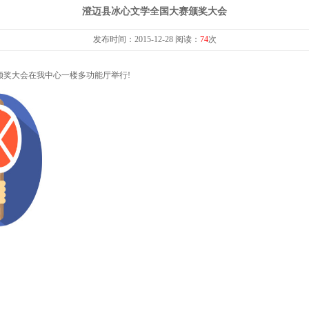
誉
中心大事大活动
澄迈县冰心文学全国大赛颁奖大会
教育宣传
竞技展演
发布时间：2015-12-28 阅读：
74
次
赛颁奖大会在我中心一楼多功能厅举行!