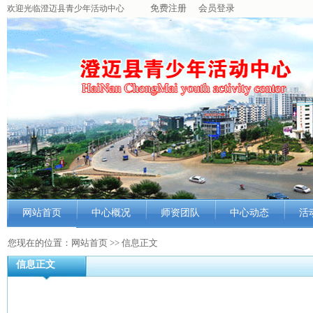
免费注册
会员登录
欢迎光临澄迈县青少年活动中心
网站首页
中心概况
师资团队
中心动态
活
中心简介
师资概况
最新动态
科
您现在的位置：网站首页 >> 信息正文
信息正文
组织机构
教师简介
中心信息
艺
功能室
教师风采
工作动态
文