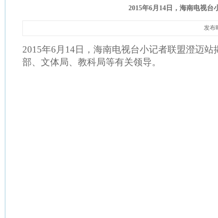
发展目标和规划
教师荣誉
2015年6月14日，海南电
中心大事大活动
教
管理制度
竞
发布时
2015
年
6
月
14
日
，海南电视台小记者联盟澄迈站
部、文体局、教科局等有关领导。