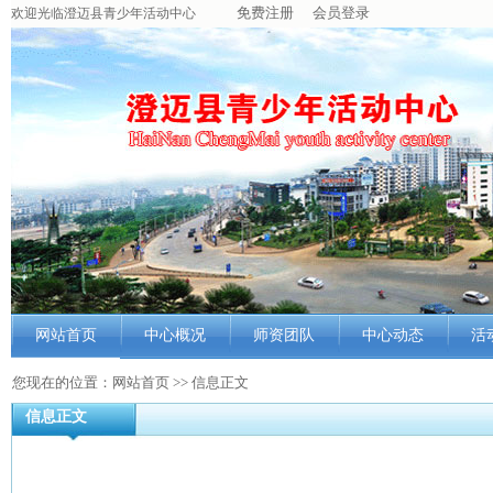
免费注册
会员登录
欢迎光临澄迈县青少年活动中心
网站首页
中心概况
师资团队
中心动态
活
中心简介
师资概况
最新动态
科
您现在的位置：网站首页 >> 信息正文
信息正文
组织机构
教师简介
中心信息
艺
功能室
教师风采
工作动态
文